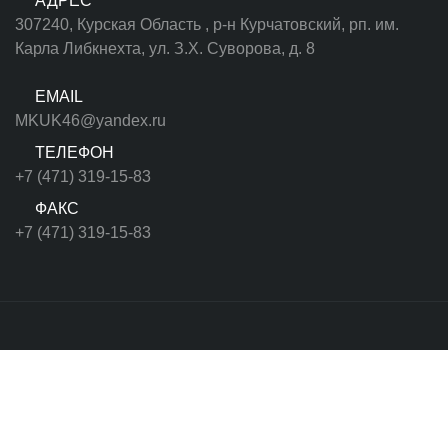
АДРЕС
307240, Курская Область , р-н Курчатовский, рп. им.
Карла Либкнехта, ул. З.Х. Суворова, д. 8
EMAIL
MKUK46@yandex.ru
ТЕЛЕФОН
+7 (471) 319-15-83
ФАКС
+7 (471) 319-15-83