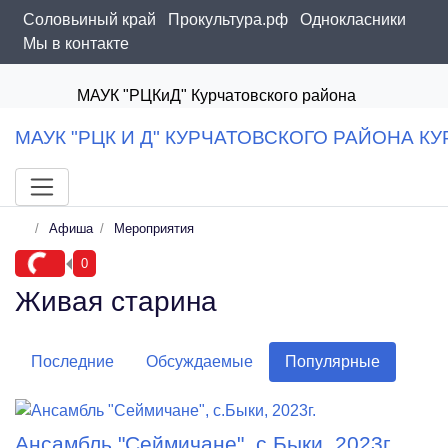
Соловьиный край
Прокультура.рф
Однокласники
Мы в контакте
МАУК "РЦКиД" Курчатовского района
МАУК "РЦК И Д" КУРЧАТОВСКОГО РАЙОНА К
Афиша
Мероприятия
0
Живая старина
Последние
Обсуждаемые
Популярные
Ансамбль "Сеймичане", с.Быки, 2023г.