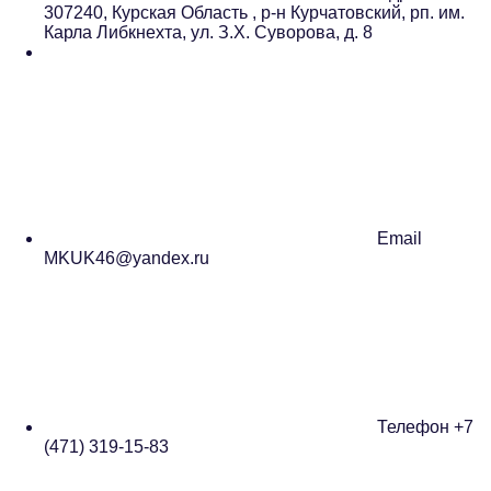
307240, Курская Область , р-н Курчатовский, рп. им.
Карла Либкнехта, ул. З.Х. Суворова, д. 8
Email
MKUK46@yandex.ru
Телефон
+7
(471) 319-15-83