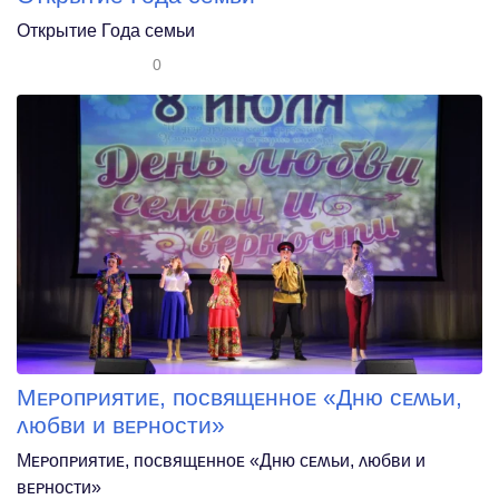
Открытие Года семьи
0
Мᴇᴩᴏᴨᴩияᴛиᴇ, ᴨᴏᴄʙящᴇннᴏᴇ «Дню ᴄᴇʍьи,
ᴧюбʙи и ʙᴇᴩнᴏᴄᴛи»
Мᴇᴩᴏᴨᴩияᴛиᴇ, ᴨᴏᴄʙящᴇннᴏᴇ «Дню ᴄᴇʍьи, ᴧюбʙи и
ʙᴇᴩнᴏᴄᴛи»