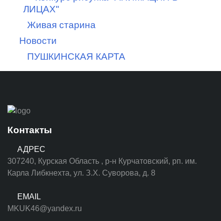
ЛИЦАХ"
Живая старина
Новости
ПУШКИНСКАЯ КАРТА
Контакты
АДРЕС
307240, Курская Область , р-н Курчатовский, рп. им.
Карла Либкнехта, ул. З.Х. Суворова, д. 8
EMAIL
MKUK46@yandex.ru