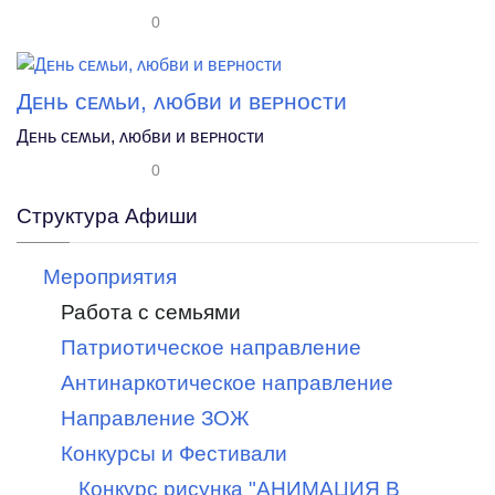
0
Дᴇнь ᴄᴇʍьи, ᴧюбʙи и ʙᴇᴩнᴏᴄᴛи
Дᴇнь ᴄᴇʍьи, ᴧюбʙи и ʙᴇᴩнᴏᴄᴛи
0
Структура Афиши
Мероприятия
Работа с семьями
Патриотическое направление
Антинаркотическое направление
Направление ЗОЖ
Конкурсы и Фестивали
Конкурс рисунка "АНИМАЦИЯ В