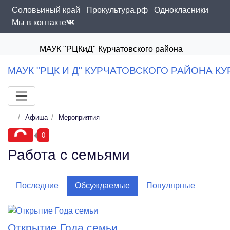
Соловьиный край
Прокультура.рф
Однокласники
Мы в контакте
МАУК "РЦКиД" Курчатовского района
МАУК "РЦК И Д" КУРЧАТОВСКОГО РАЙОНА К
Афиша
Мероприятия
0
Работа с семьями
Последние
Обсуждаемые
Популярные
Открытие Года семьи